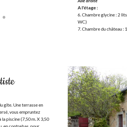
Aile droite
A l'étage :
6. Chambre glycine : 2 lit
WC)
7. Chambre du château : 1
tiste
u gîte. Une terrasse en
aversé, vous empruntez
 la piscine (7,50 m. X 3,50
u, en contrebas, pour