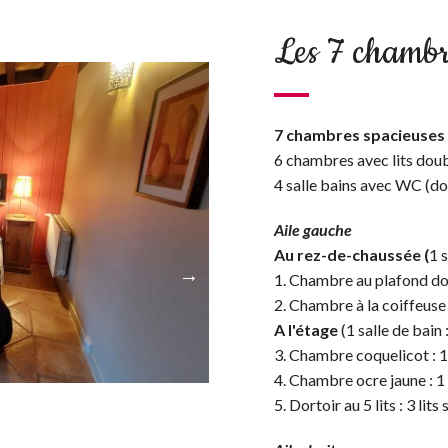
Les 7 chambr
7 chambres spacieuses 
6 chambres avec lits doubl
4 salle bains avec WC (do
Aile gauche
Au rez-de-chaussée (
1 
1. Chambre au plafond dor
2. Chambre à la coiffeuse 
A l'étage
(1 salle de bain
3. Chambre coquelicot : 1
4. Chambre ocre jaune : 1
5. Dortoir au 5 lits : 3 lit