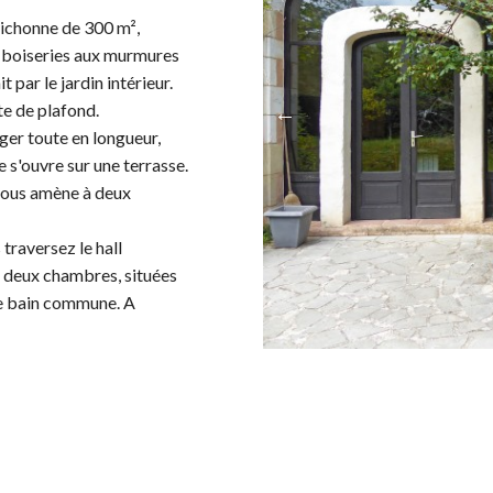
rrichonne de 300 m²,
et boiseries aux murmures
t par le jardin intérieur.
te de plafond.
ger toute en longueur,
e s'ouvre sur une terrasse.
 vous amène à deux
 traversez le hall
 à deux chambres, situées
de bain commune. A